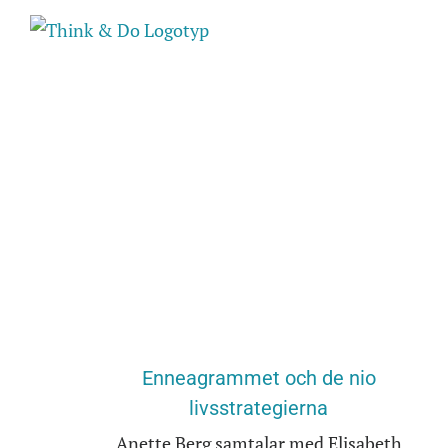
Fortsätt
till
innehållet
Enneagrammet och de nio
livsstrategierna
Anette Berg samtalar med Elisabeth